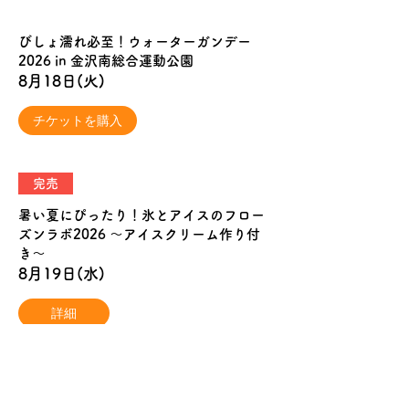
びしょ濡れ必至！ウォーターガンデー
2026 in 金沢南総合運動公園
8月18日(火)
チケットを購入
完売
暑い夏にぴったり！氷とアイスのフロー
ズンラボ2026 〜アイスクリーム作り付
き〜
8月19日(水)
詳細
作って飛ばそう！英語で凧づくり＆凧あ
げチャレンジ