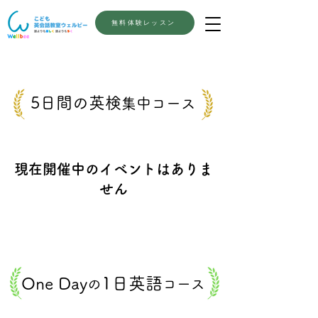
無料体験レッスン
5日間の英検
集中コース
現在開催中のイベントはありま
せん
1日英語
One ​Day
の
コース