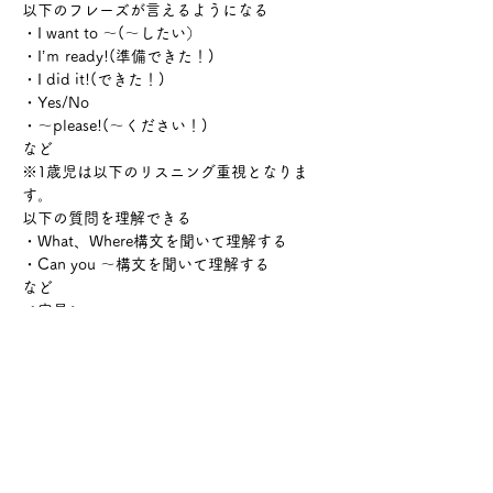
以下のフレーズが言えるようになる
・I want to 〜(〜したい）
・I’ｍ ready!(準備できた！)
・I did it!(できた！)
・Yes/No
・〜please!(〜ください！)
など
※1歳児は以下のリスニング重視となりま
す。
以下の質問を理解できる
・What、Where構文を聞いて理解する
・Can you 〜構文を聞いて理解する
など
＜定員＞
最大5組（親子参加）
※お子様のみ参加希望の方はご相談くださ
い。
＜場所＞
こども英会話教室ウェルビー
〒921-8043 石川県金沢市西泉3丁目28-1 東
和第三ビル 205