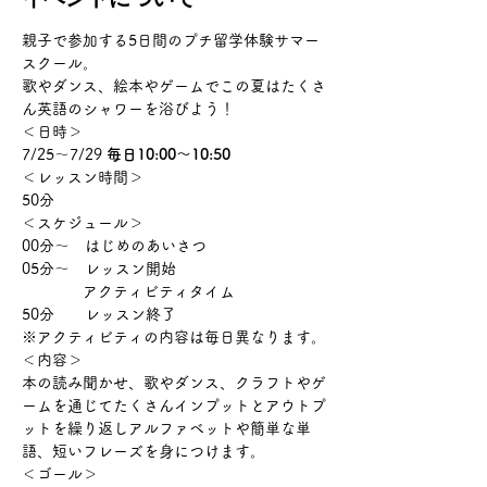
親子で参加する5日間のプチ留学体験サマー
スクール。
歌やダンス、絵本やゲームでこの夏はたくさ
ん英語のシャワーを浴びよう！
＜日時＞
7/25〜7/29 
毎日10:00〜10:50
＜レッスン時間＞
50分
＜スケジュール＞
00分〜　はじめのあいさつ
05分〜　レッスン開始
　　　　アクティビティタイム
50分　　レッスン終了
※アクティビティの内容は毎日異なります。
＜内容＞
本の読み聞かせ、歌やダンス、クラフトやゲ
ームを通じてたくさんインプットとアウトプ
ットを繰り返しアルファベットや簡単な単
語、短いフレーズを身につけます。
＜ゴール＞