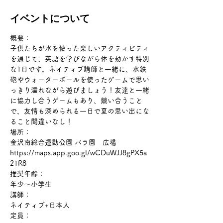
イベントについて
概要：
子供たちが水を使った楽しいアクティビティ
を通じて、英語を学びながら体を動かす特別
な1日です。ネイティブ講師と一緒に、水鉄
砲やウォーターボールを使ったゲームで思い
っきり濡れながら遊びましょう！友達と一緒
に協力し合うゲームもあり、競い合うこと
で、友情も深められる一日で夏の思い出にな
ること間違いなし！
場所：
金沢南総合運動公園 バラ園　広場
https://maps.app.goo.gl/wCDuWJJ8gPX5a
21R8
推奨年齢：
年少～小学生
講師：
ネイティブ+日本人
定員：