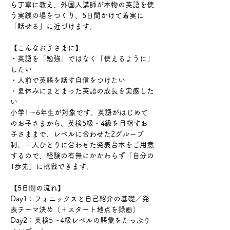
ら丁寧に教え、外国人講師が本物の英語を使
う実践の場をつくり、5日間かけて着実に
「話せる」に近づけます。
【こんなお子さまに】
・英語を「勉強」ではなく「使えるように」
したい
・人前で英語を話す自信をつけたい
・夏休みにまとまった英語の成長を実感した
い
小学1〜6年生が対象です。英語がはじめて
のお子さまから、英検5級・4級を目指すお
子さままで、レベルに合わせた2グループ
制。一人ひとりに合わせた発表台本をご用意
するので、経験の有無にかかわらず「自分の
1歩先」に挑戦できます。
【5日間の流れ】
Day1：フォニックスと自己紹介の基礎／発
表テーマ決め（＋スタート地点を録画）
Day2：英検5〜4級レベルの語彙をたっぷり