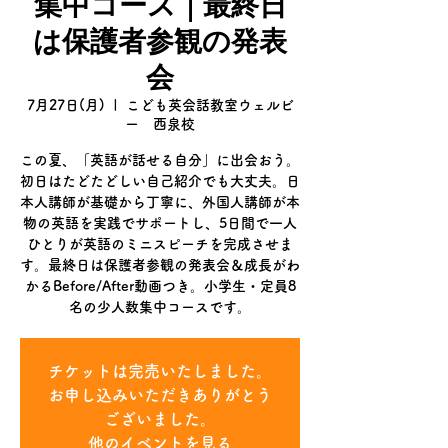
集中コース｜最終日
は保護者参観の発表
会
7月27日(月)
  |  
こども英会話教室ウェルビ
ー 西泉校
この夏、「英語が話せる自分」に出会おう。
初日はたどたどしい自己紹介でも大丈夫。日
本人講師が基礎から丁寧に、外国人講師が本
物の英語を実践でサポートし、5日間で一人
ひとりが英語のミニスピーチを完成させま
す。最終日は保護者参観の発表会＆成長がわ
かるBefore/After動画つき。小学生・定員8
名の少人数集中コースです。
チケットは完売いたしました。
お申し込みいただきありがとう
ございました。
他のイベントを見る