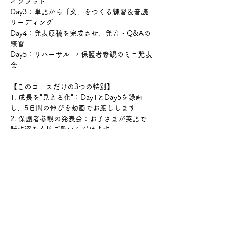
インプット
Day3：単語から「文」をつくる練習＆音読
リーディング
Day4：発表原稿を完成させ、発音・Q&Aの
練習
Day5：リハーサル → 保護者参観のミニ発表
会 
【このコースだけの3つの特別】
1. 成長を"見える化"：Day1とDay5を録画
し、5日間の伸びを動画でお渡しします
2. 保護者参観の発表会：お子さまが英語で
話す姿を直接ご覧いただけます
3. 少人数8名×2講師：一人ひとりのレベルに
合わせた発表ゴールを設定します
【開催日】
2026年7月27日(月)〜31日(金) 全5日間 ／ 
毎日 9:00〜12:00
【対象年齢】
小学1年生〜6年生