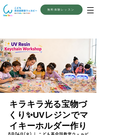
無料体験レッスン
キラキラ光る宝物づ
くり✨UVレジンでマ
イキーホルダー作り
8月04日(火)
  |  
こども英会話教室ウェルビ