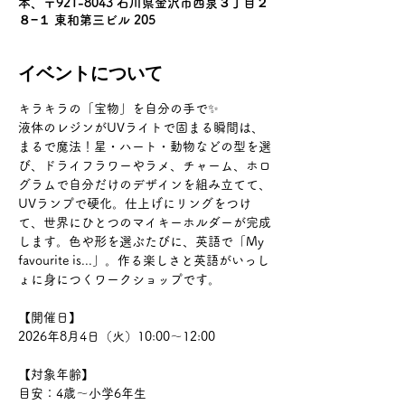
本、〒921-8043 石川県金沢市西泉３丁目２
８−１ 東和第三ビル 205
イベントについて
キラキラの「宝物」を自分の手で✨
液体のレジンがUVライトで固まる瞬間は、
まるで魔法！星・ハート・動物などの型を選
び、ドライフラワーやラメ、チャーム、ホロ
グラムで自分だけのデザインを組み立てて、
UVランプで硬化。仕上げにリングをつけ
て、世界にひとつのマイキーホルダーが完成
します。色や形を選ぶたびに、英語で「My 
favourite is...」。作る楽しさと英語がいっし
ょに身につくワークショップです。
【開催日】
2026年8月4日（火）10:00〜12:00
【対象年齢】
目安：4歳〜小学6年生