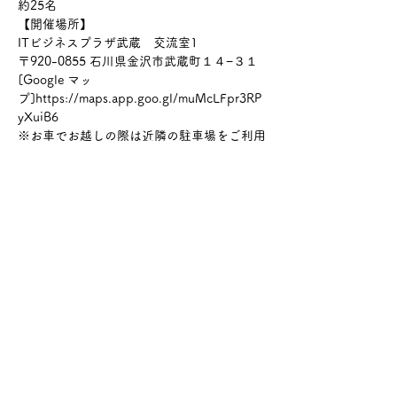
約25名
【開催場所】
ITビジネスプラザ武蔵　交流室1
〒920-0855 石川県金沢市武蔵町１４−３１
[Google マッ
プ]https://maps.app.goo.gl/muMcLFpr3RP
yXuiB6
※お車でお越しの際は近隣の駐車場をご利用
ください。
【参加費】
・2,800円
※フォトプレゼント付き
【参加特典】
特典①アンドレア先生やマヤ先生から素敵な
クリスマスプレゼントがあります🎁
特典②イベントの様子を撮影した写真は参加
者に無料でプレゼント♫
※写真は後日、お申し込みいただいたメール
アドレスにデータで送付いたします☆
【内容】
クリスマスの歌やゲームで英語が初めての子
も経験のある子もたくさん楽しめる内容にな