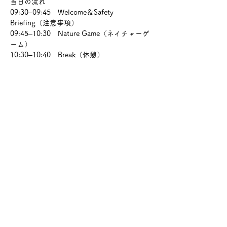
当日の流れ
09:30–09:45　Welcome＆Safety 
Briefing（注意事項）
09:45–10:30　Nature Game（ネイチャーゲ
ーム）
10:30–10:40　Break（休憩）
10:40–11:50　Nature Craft（自然素材でブ
レスレット作り）
11:50–12:00　Share＆Closing（作品発表＆
集合写真）
持ち物・服装
動きやすく汚れてもよい服装（長袖・長ズボ
ン推奨）
帽子・飲み物（水筒など）
虫よけスプレー・日焼け止め
参観について
保護者の方は1名まで無料でご一緒に参加可
能です。小さなお子さまが参加される場合
は、保護者の方のご協力をお願いいたしま
す。